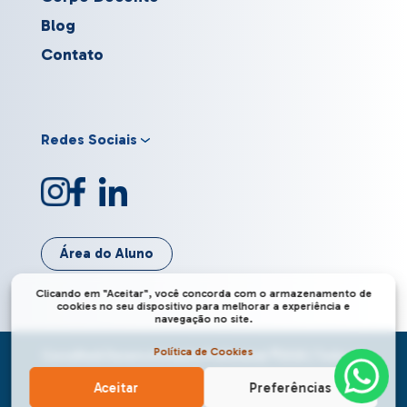
Blog
Contato
Redes Sociais
Área do Aluno
Clicando em "Aceitar", você concorda com o armazenamento de
cookies no seu dispositivo para melhorar a experiência e
navegação no site.
Política de Cookies
CursoMedi Desenvolvimento Profissional ©
2026
| Todos os
direitos estão reservados.
Aceitar
Preferências
Desenvolvido por: