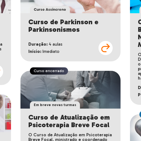
Em andamento
Curso Assíncrono
m
Curso de Parkinson e
Parkinsonismos
ia
Duração:
4 aulas
s
Início:
Imediato
O
D
o
p
Curso encerrado
a
h
D
P
Em breve novas turmas
Curso de Atualização em
Psicoterapia Breve Focal
O Curso de Atualização em Psicoterapia
Breve Focal, ministrado e coordenado