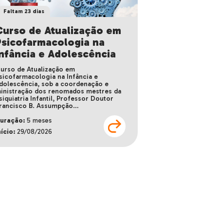
Faltam 23 dias
Curso de Atualização em
Psicofarmacologia na
Infância e Adolescência
urso de Atualização em
sicofarmacologia na Infância e
dolescência, sob a coordenação e
inistração dos renomados mestres da
siquiatria Infantil, Professor Doutor
rancisco B. Assumpção…
uração:
5 meses
nício:
29/08/2026