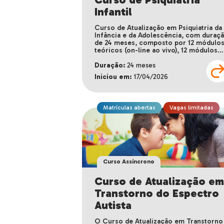
Infantil
Curso de Atualização em Psiquiatria da
Infância e da Adolescência, com duraç
de 24 meses, composto por 12 módulo
teóricos (on-line ao vivo), 12 módulos…
Duração:
24 meses
Iniciou em:
17/04/2026
Matrículas abertas
Vagas limitadas
Em andamento
Curso Assíncrono
Curso de Atualização e
Transtorno do Espectro
Autista
O Curso de Atualização em Transtorno