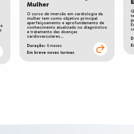
m
Mulher
Q
O curso de imersão em cardiologia da
t
mulher tem como objetivo principal
p
aperfeiçoamento e aprofundamento de
E
ia
conhecimento atualizado no diagnóstico
s
s
e tratamento das doenças
cardiovasculares…
D
E
Duração:
6 meses
Em breve novas turmas