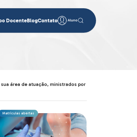
po Docente
Blog
Contato
Aluno
sua área de atuação, ministrados por
Matrículas abertas