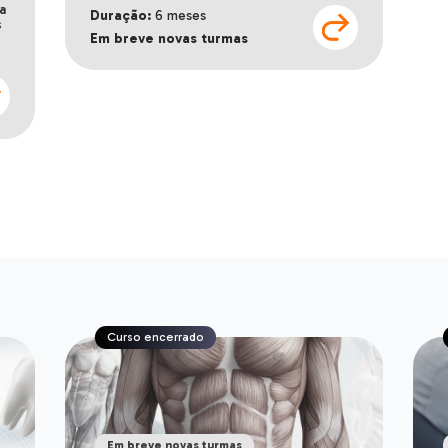
a
Duração:
6 meses
s
Em breve novas turmas
Curso encerrado
Em breve novas turmas