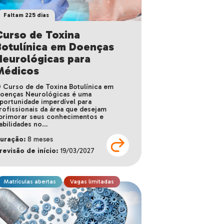
Faltam 225 dias
Curso de Toxina
Botulínica em Doenças
Neurológicas para
Médicos
 Curso de de Toxina Botulínica em
oenças Neurológicas é uma
portunidade imperdível para
rofissionais da área que desejam
primorar seus conhecimentos e
abilidades no…
uração:
8 meses
revisão de início:
19/03/2027
Matrículas abertas
Vagas limitadas