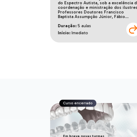
do Espectro Autista, sob a excelência d
coordenação e ministração dos ilustre
Professores Doutores Francisco
Baptista Assumpção Júnior, Fábio…
Duração:
5 aulas
Início:
Imediato
Curso encerrado
Em breve novas turmas