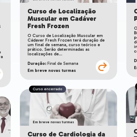
Curso de Localização
Muscular em Cadáver
s
Fresh Frozen
O
B
O Curso de Localização Muscular em
p
Cádaver Fresh Frozen terá duração de
d
um final de semana, curso teórico e
i
a
prático. Serão determinadas as
c
e
localizações de…
ra
D
Duração:
Final de Semana
E
Em breve novas turmas
Curso encerrado
Em breve novas turmas
Curso de Cardiologia da