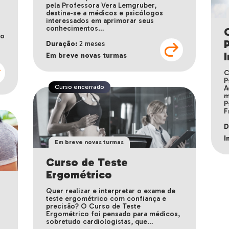
pela Professora Vera Lemgruber,
destina-se a médicos e psicólogos
interessados em aprimorar seus
conhecimentos…
ão
s
Duração:
2 meses
Em breve novas turmas
C
P
Curso encerrado
A
m
P
F
D
I
Em breve novas turmas
Curso de Teste
Ergométrico
m
Quer realizar e interpretar o exame de
teste ergométrico com confiança e
precisão? O Curso de Teste
Ergométrico foi pensado para médicos,
sobretudo cardiologistas, que…