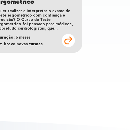
Ergométrico
uer realizar e interpretar o exame de
este ergométrico com confiança e
recisão? O Curso de Teste
rgométrico foi pensado para médicos,
obretudo cardiologistas, que…
uração:
6 meses
m breve novas turmas